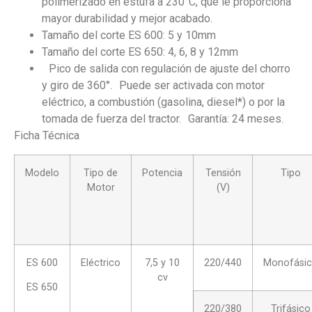
polimerizado en estufa a 230°C, que le proporciona
mayor durabilidad y mejor acabado.
Tamaño del corte ES 600: 5 y 10mm
Tamaño del corte ES 650: 4, 6, 8 y 12mm
Pico de salida con regulación de ajuste del chorro
y giro de 360°. Puede ser activada con motor
eléctrico, a combustión (gasolina, diesel*) o por la
tomada de fuerza del tractor. Garantía: 24 meses.
Ficha Técnica
Modelo
Tipo de
Potencia
Tensión
Tipo
Motor
(V)
ES 600
Eléctrico
7,5 y 10
220/440
Monofási
cv
ES 650
220/380
Trifásico