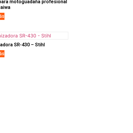
para motoguadaña profesional
daiwa
ás
adora SR-430 – Stihl
ás