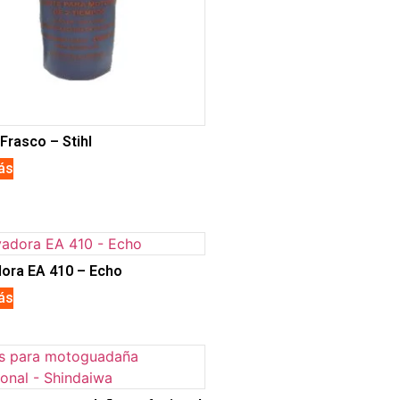
Frasco – Stihl
ás
ora EA 410 – Echo
ás