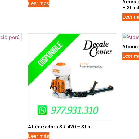
Arnes 
Leer más
– Shin
Leer m
Atomiz
Leer m
Atomizadora SR-420 – Stihl
Leer más