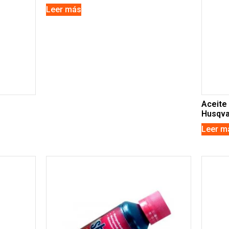
Leer más
Aceite 
Husqva
Leer m