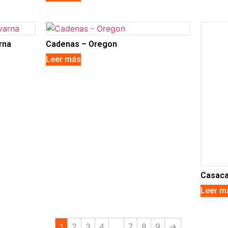
rna
Cadenas – Oregon
Leer más
Casaca
Leer m
1
2
3
4
…
7
8
9
→