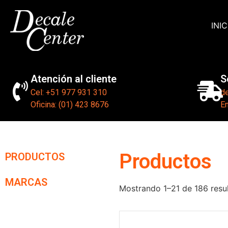
INIC
Atención al cliente
S
Cel: +51 977 931 310
d
Oficina: (01) 423 8676
En
Productos
PRODUCTOS
MARCAS
Mostrando 1–21 de 186 resu