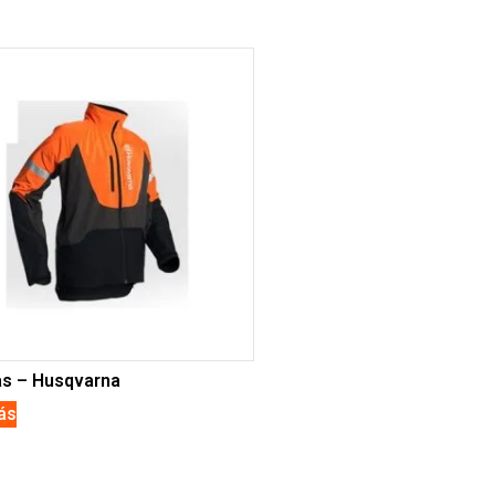
s – Husqvarna
ás