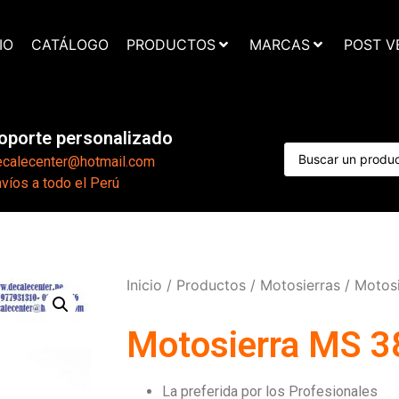
IO
CATÁLOGO
PRODUCTOS
MARCAS
POST V
oporte personalizado
ecalecenter@hotmail.com
víos a todo el Perú
Inicio
/
Productos
/
Motosierras
/ Motosi
Motosierra MS 38
La preferida por los Profesionales