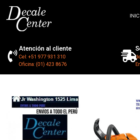
INIC
Atención al cliente
S
Cel: +51 977 931 310
d
Oficina: (01) 423 8676
En