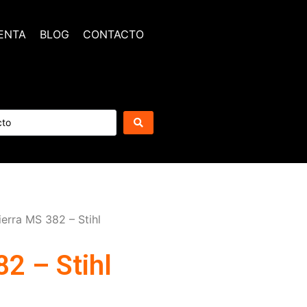
ENTA
BLOG
CONTACTO
erra MS 382 – Stihl
2 – Stihl