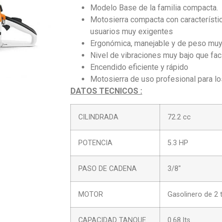
Modelo Base de la familia compacta.
Motosierra compacta con característi
usuarios muy exigentes
Ergonómica, manejable y de peso muy
Nivel de vibraciones muy bajo que faci
Encendido eficiente y rápido
Motosierra de uso profesional para lo
DATOS TECNICOS :
CILINDRADA
72.2 cc
POTENCIA
5.3 HP
PASO DE CADENA
3/8″
MOTOR
Gasolinero de 2
CAPACIDAD TANQUE
0.68 lts.