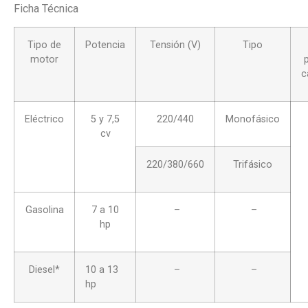
Ficha Técnica
Tipo de
Potencia
Tensión (V)
Tipo
motor
c
Eléctrico
5 y 7,5
220/440
Monofásico
cv
220/380/660
Trifásico
Gasolina
7 a 10
–
–
hp
Diesel*
10 a 13
–
–
hp