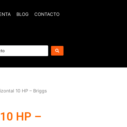
ENTA
BLOG
CONTACTO
izontal 10 HP – Briggs
 10 HP –