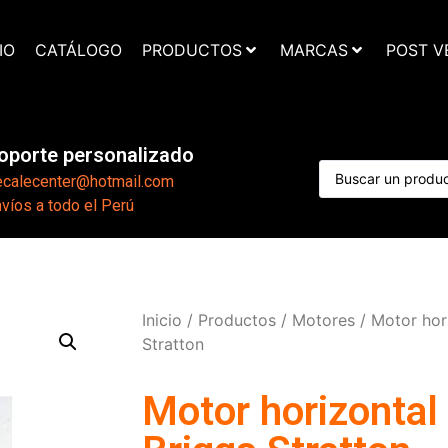
IO
CATÁLOGO
PRODUCTOS
MARCAS
POST V
oporte personalizado
ecalecenter@hotmail.com
víos a todo el Perú
Inicio
/
Productos
/
Motores
/ Motor hor
Stratton
Motor horizontal