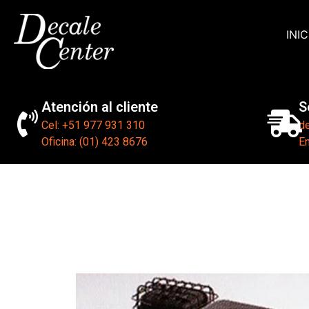
INIC
Atención al cliente
S
Cel: +51 977 931 310
d
Oficina: (01) 423 8676
En