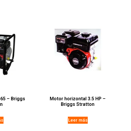
5 – Briggs
Motor horizontal 3.5 HP –
on
Briggs Stratton
ás
Leer más