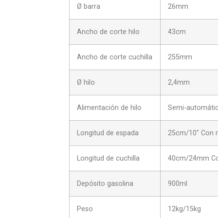
Ø barra
26mm
Ancho de corte hilo
43cm
Ancho de corte cuchilla
255mm
Ø hilo
2,4mm
Alimentación de hilo
Semi-automáti
Longitud de espada
25cm/10″ Con re
Longitud de cuchilla
40cm/24mm Con 
Depósito gasolina
900ml
Peso
12kg/15kg