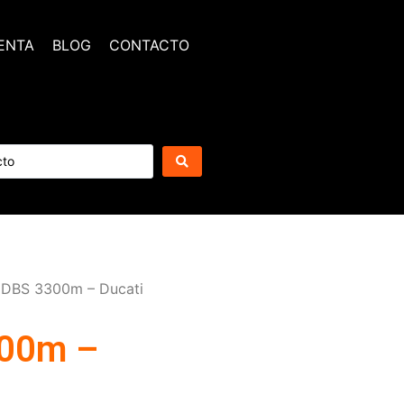
ENTA
BLOG
CONTACTO
 DBS 3300m – Ducati
300m –