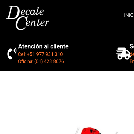
INIC
Atención al cliente
S
Cel: +51 977 931 310
d
Oficina: (01) 423 8676
En