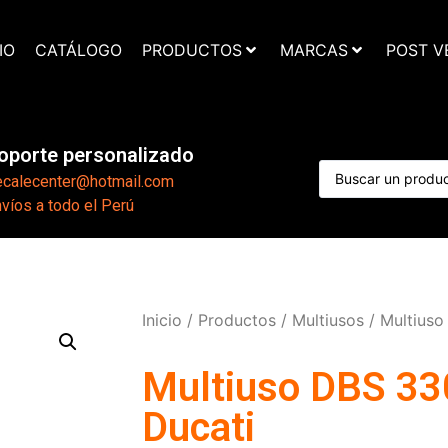
IO
CATÁLOGO
PRODUCTOS
MARCAS
POST V
oporte personalizado
ecalecenter@hotmail.com
víos a todo el Perú
Inicio
/
Productos
/
Multiusos
/ Multiuso
Multiuso DBS 3
Ducati