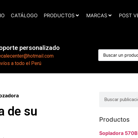
IO
CATÁLOGO
PRODUCTOS
MARCAS
POST V
oporte personalizado
ecalecenter@hotmail.com
víos a todo el Perú
rozadora
a de su
Productos
Sopladora 570