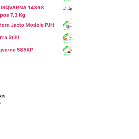
HUSQVARNA 143RS
pos 7,3 Kg
dora Jacto Modelo PJH
ra Stihl
qvarna 585XP
as
s