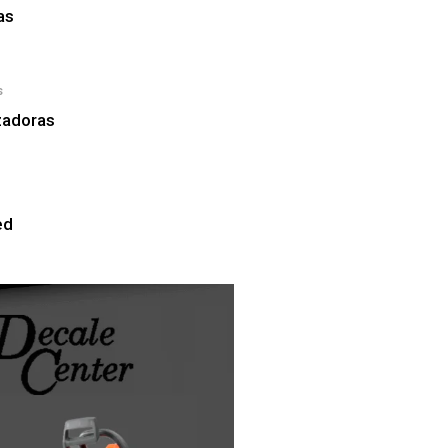
as
s
zadoras
ed