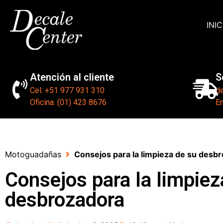
INIC
Atención al cliente
S
Cel: +51 977 931 310
d
Oficina: (01) 423 8676
En
Motoguadañas
Consejos para la limpieza de su desb
Consejos para la limpiez
desbrozadora