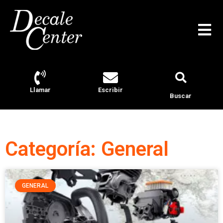
Llamar
Escribir
Buscar
Categoría: General
GENERAL