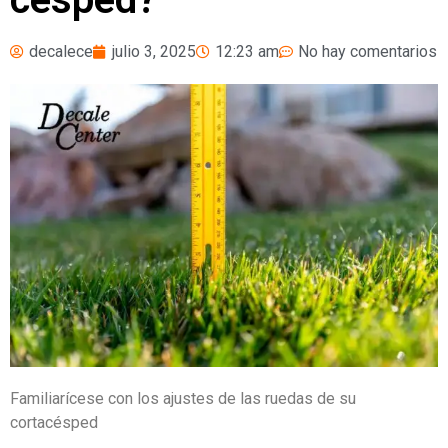
decalece
julio 3, 2025
12:23 am
No hay comentarios
Familiarícese con los ajustes de las ruedas de su
cortacésped