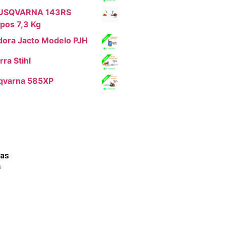
HUSQVARNA 143RS
pos 7,3 Kg
dora Jacto Modelo PJH
ra Stihl
qvarna 585XP
as
s