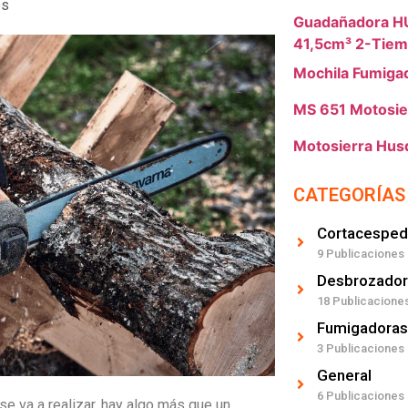
os
Guadañadora 
41,5cm³ 2-Tiem
Mochila Fumiga
MS 651 Motosier
Motosierra Hus
CATEGORÍAS
Cortacesped
9 Publicaciones
Desbrozador
18 Publicacione
Fumigadoras
3 Publicaciones
General
6 Publicaciones
se va a realizar, hay algo más que un