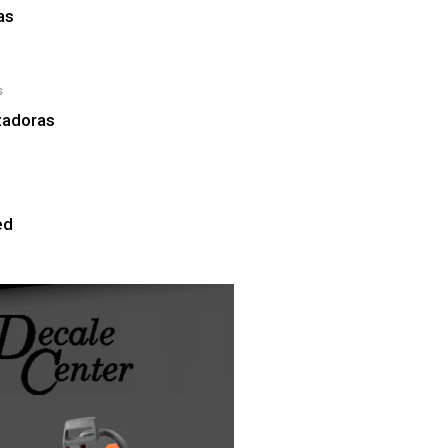
as
s
zadoras
ed