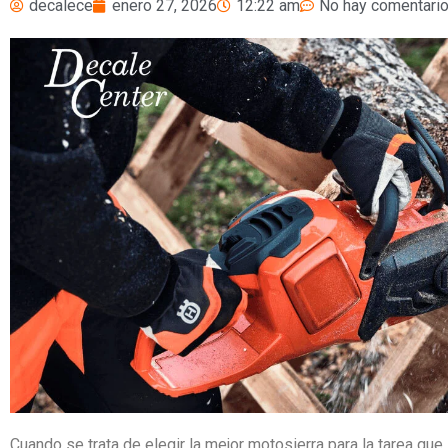
decalece
enero 27, 2026
12:22 am
No hay comentari
Cuando se trata de elegir la mejor motosierra para la tarea que 