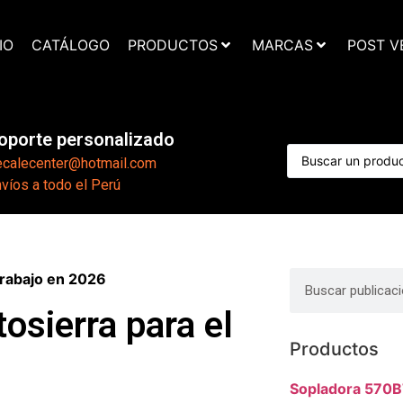
IO
CATÁLOGO
PRODUCTOS
MARCAS
POST V
oporte personalizado
ecalecenter@hotmail.com
víos a todo el Perú
trabajo en 2026
osierra para el
Productos
Sopladora 570